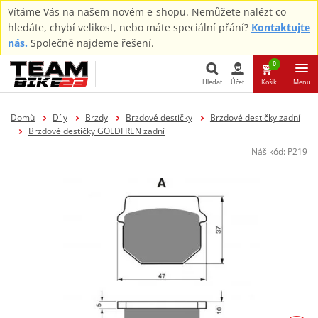
Vítáme Vás na našem novém e-shopu. Nemůžete nalézt co
hledáte, chybí velikost, nebo máte speciální přání?
Kontaktujte
nás.
Společně najdeme řešení.
0
Hledat
Účet
Košík
Menu
Hledat
Domů
Díly
Brzdy
Brzdové destičky
Brzdové destičky zadní
Brzdové destičky GOLDFREN zadní
Náš kód:
P219