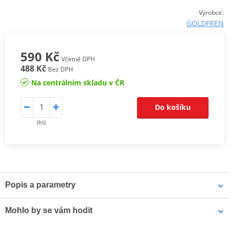
:
Výrobce
GOLDFREN
590 Kč
Včetně DPH
488 Kč
Bez DPH
Na centrálním skladu v ČR
Do košíku
(ks)
Popis a parametry
K5 řada je optimální pro off-road jízdu na závodních motorkách
Mohlo by se vám hodit
a ATV.