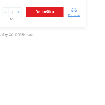
Do košíku
Porovnat
(ks)
stičky GOLDFREN zadní