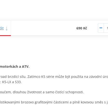
it
690 Kč
h motorkách a ATV.
road brzdící sílu. Zatímco K5 série může být použita na závodní úr
: K5-LX a S33.
toučem, dlouhou životnost a samo čistící schopnosti.
fistikovanými brozovo grafitovými částicemi a plně kovovou směs s