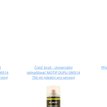
í
Čistič brzd - Univerzální
Pří
90514
odmašťovač MOTIP DUPLI 090514
rvisy)
750 ml (ideální pro servisy)