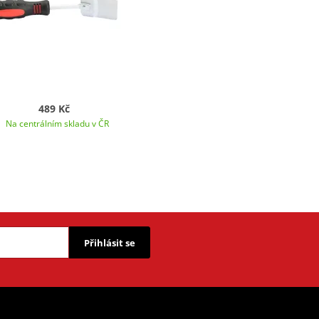
489 Kč
Na centrálním skladu v ČR
Přihlásit se