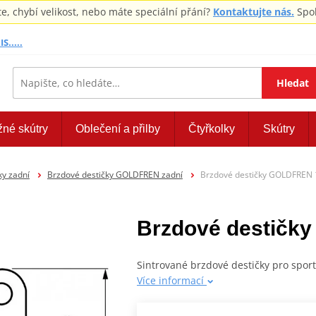
 chybí velikost, nebo máte speciální přání?
Kontaktujte nás.
Spol
S.....
Hledat
žné skútry
Oblečení a přilby
Čtyřkolky
Skútry
ky zadní
Brzdové destičky GOLDFREN zadní
Brzdové destičky GOLDFREN 
Brzdové destičk
Sintrované brzdové destičky pro spor
Více informací