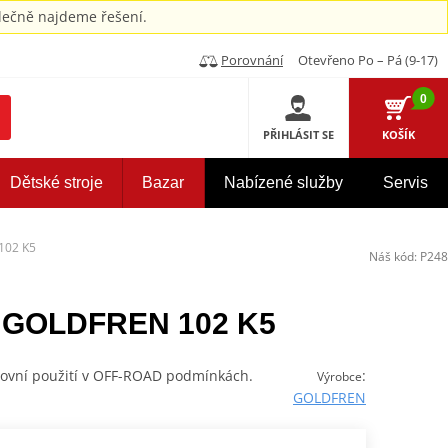
ečně najdeme řešení.
Porovnání
Otevřeno Po – Pá (9-17)
0
PŘIHLÁSIT SE
KOŠÍK
Dětské stroje
Bazar
Nabízené služby
Servis
102 K5
Náš kód:
P248
y GOLDFREN 102 K5
tovní použití v OFF-ROAD podmínkách.
:
Výrobce
GOLDFREN