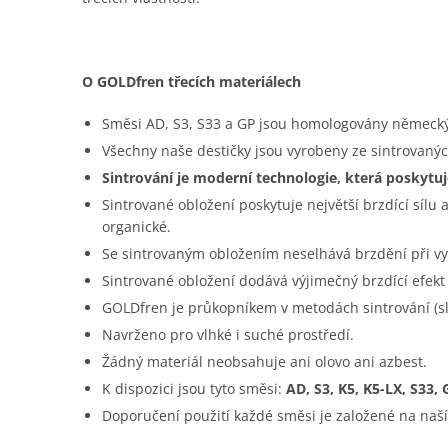
O GOLDfren třecích materiálech
Směsi AD, S3, S33 a GP jsou homologovány němec
Všechny naše destičky jsou vyrobeny ze sintrovanýc
Sintrování je moderní technologie, která poskytuje
Sintrované obložení poskytuje největší brzdící sílu 
organické.
Se sintrovaným obložením neselhává brzdění při vy
Sintrované obložení dodává výjimečný brzdící efek
GOLDfren je průkopníkem v metodách sintrování (sli
Navrženo pro vlhké i suché prostředí.
Žádný materiál neobsahuje ani olovo ani azbest.
K dispozici jsou tyto směsi:
AD, S3, K5, K5-LX, S33,
Doporučení použití každé směsi je založené na naší m