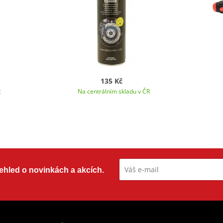
135 Kč
R
Na centrálním skladu v ČR
přehled o novinkách a akcích.