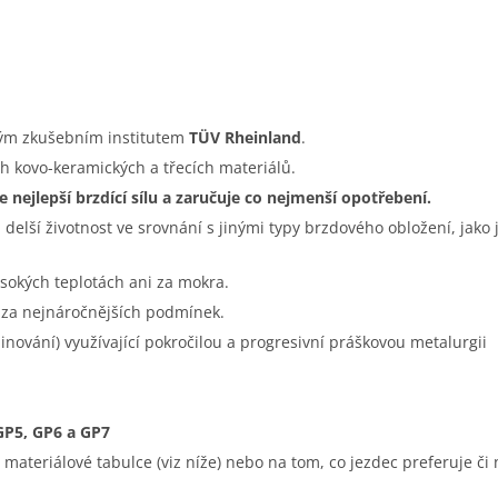
kým zkušebním institutem
TÜV Rheinland
.
h kovo-keramických a třecích materiálů.
 nejlepší brzdící sílu a zaručuje co nejmenší opotřebení.
a delší životnost ve srovnání s jinými typy brzdového obložení, jako 
sokých teplotách ani za mokra.
t za nejnáročnějších podmínek.
nování) využívající pokročilou a progresivní práškovou metalurgii
 GP5, GP6 a GP7
ateriálové tabulce (viz níže) nebo na tom, co jezdec preferuje či n