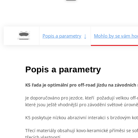
Popis a parametry
Mohlo by se vám hod
Popis a parametry
K5 řada je optimální pro off-road jízdu na závodníc
Je doporučováno pro jezdce, kteří požadují velkou off-
které jsou ještě vhodnější pro závodění světové úrovně
K5 poskytuje nízkou abrazivní interakci s brzdovým ko
Třecí materiály obsahují kovo-keramické příměsi se so
třecích vlastností.