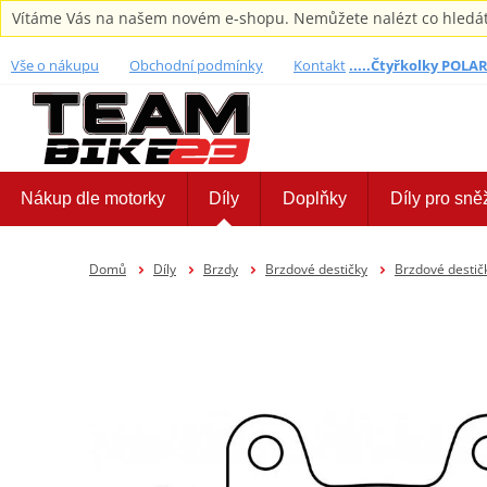
Vítáme Vás na našem novém e-shopu. Nemůžete nalézt co hledáte,
Vše o nákupu
Obchodní podmínky
Kontakt
.....Čtyřkolky POLARI
Nákup dle motorky
Díly
Doplňky
Díly pro sně
Domů
Díly
Brzdy
Brzdové destičky
Brzdové destič