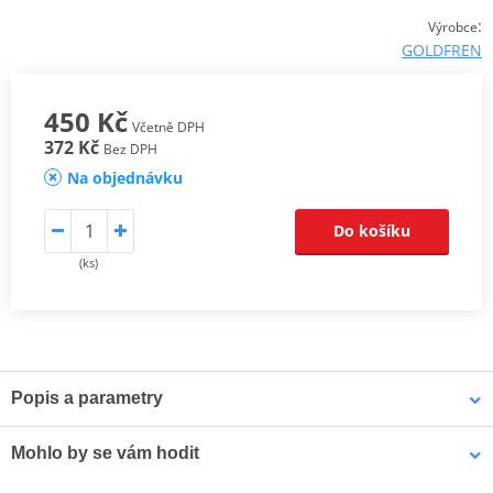
:
Výrobce
GOLDFREN
450 Kč
Včetně DPH
372 Kč
Bez DPH
Na objednávku
Do košíku
(ks)
Popis a parametry
AD řada je optimální pro běžnou silniční jízdu na skútrech,
Mohlo by se vám hodit
cruiserech a silničních motorkách.