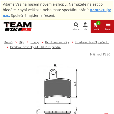
Vítáme Vás na našem novém e-shopu. Nemůžete nalézt co
hledáte, chybí velikost, nebo máte speciální přání?
Kontaktujte
nás.
Společně najdeme řešení.
0
Hledat
Účet
Košík
Menu
Hledat
Domů
Díly
Brzdy
Brzdové destičky
Brzdové destičky přední
Brzdové destičky GOLDFREN přední
Náš kód:
P330