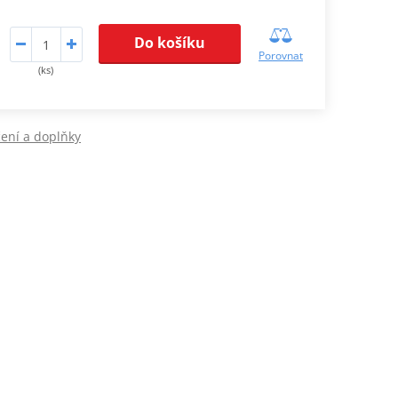
Do košíku
Porovnat
(ks)
ení a doplňky