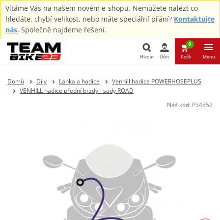
Vítáme Vás na našem novém e-shopu. Nemůžete nalézt co
hledáte, chybí velikost, nebo máte speciální přání?
Kontaktujte
nás.
Společně najdeme řešení.
0
Hledat
Účet
Košík
Menu
Hledat
Domů
Díly
Lanka a hadice
Venhill hadice POWERHOSEPLUS
VENHILL hadice přední brzdy - sady ROAD
Náš kód:
P34552