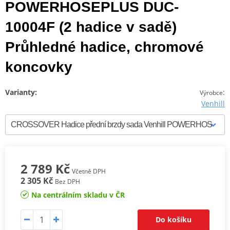
POWERHOSEPLUS DUC-
10004F (2 hadice v sadě)
Průhledné hadice, chromové
koncovky
Varianty:
:
Výrobce
Venhill
2 789 Kč
Včetně DPH
2 305 Kč
Bez DPH
Na centrálním skladu v ČR
Do košíku