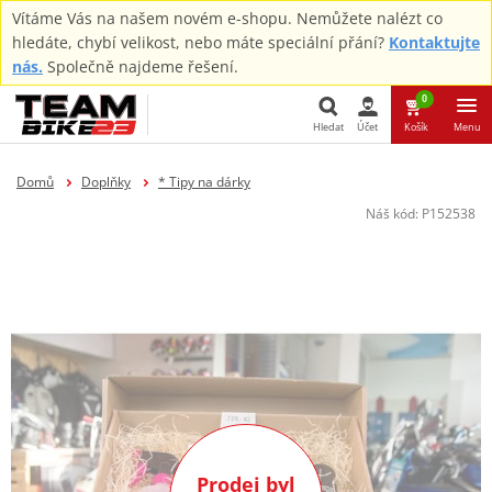
Vítáme Vás na našem novém e-shopu. Nemůžete nalézt co
hledáte, chybí velikost, nebo máte speciální přání?
Kontaktujte
nás.
Společně najdeme řešení.
0
Hledat
Účet
Košík
Menu
Hledat
Domů
Doplňky
* Tipy na dárky
Náš kód:
P152538
Prodej byl