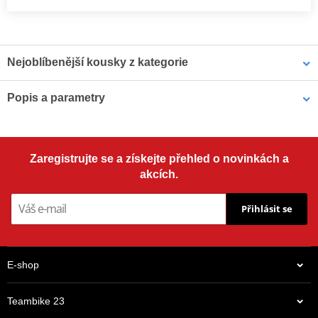
Nejoblíbenější kousky z kategorie
Popis a parametry
Záložní zdroj FULBAT
Indikátor FULCONNECT
V dárkovém balení naleznete šampon Muc-off, leštěnku Muc-off
FULBOOST FULBOOST
FULBAT
speed polish a samozřejmě nechybí mycí rukavice a utěrka pro
vyleštění vašeho motocyklu.
Zaregistrujte se a získejte přehled o novinkách a
akcích.
Přihlásit se
E-shop
Teambike 23
3 589 Kč
401 Kč