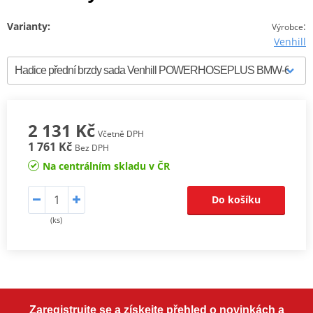
Varianty:
:
Výrobce
Venhill
2 131 Kč
Včetně DPH
1 761 Kč
Bez DPH
Na centrálním skladu v ČR
Do košíku
(ks)
Zaregistrujte se a získejte přehled o novinkách a