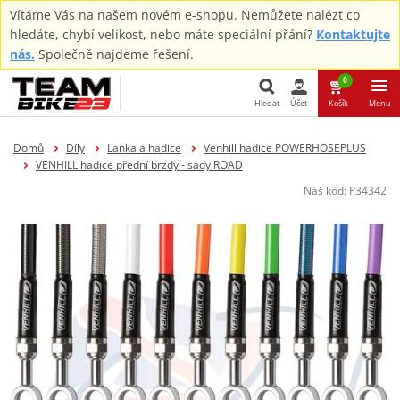
Vítáme Vás na našem novém e-shopu. Nemůžete nalézt co
hledáte, chybí velikost, nebo máte speciální přání?
Kontaktujte
nás.
Společně najdeme řešení.
0
Hledat
Účet
Košík
Menu
Hledat
Domů
Díly
Lanka a hadice
Venhill hadice POWERHOSEPLUS
VENHILL hadice přední brzdy - sady ROAD
Náš kód:
P34342