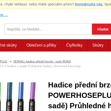
 chybí velikost, nebo máte speciální přání?
Kontaktujte nás.
Spol
S.....
Hledat
žné skútry
Oblečení a přilby
Čtyřkolky
Skútry
EPLUS
VENHILL hadice přední brzdy - sady ROAD
 (1 hadice v sadě) Průhledné hadice, chromové koncovky
Hadice přední brz
POWERHOSEPLUS 
sadě) Průhledné 