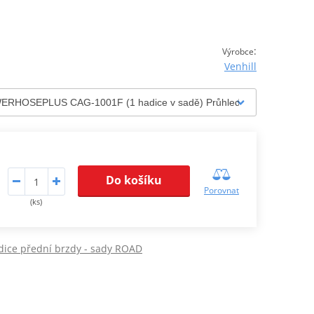
:
Výrobce
Venhill
Do košíku
Porovnat
(ks)
dice přední brzdy - sady ROAD