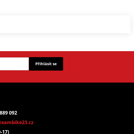
Přihlásit se
 889 092
teambike23.cz
9-17)