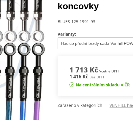
koncovky
BLUES 125 1991-93
Varianty:
1 713 Kč
Včetně DPH
1 416 Kč
Bez DPH
Na centrálním skladu v ČR
Zařazeno v kategoriích:
VENHILL ha