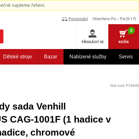
ečně najdeme řešení.
Porovnání
Otevřeno Po – Pá (9-17)
0
PŘIHLÁSIT SE
KOŠÍK
Dětské stroje
Bazar
Nabízené služby
Servis
Náš kód:
P34446
dy sada Venhill
CAG-1001F (1 hadice v
hadice, chromové