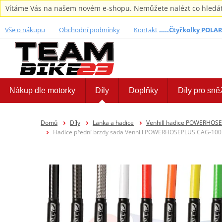
Vítáme Vás na našem novém e-shopu. Nemůžete nalézt co hledáte,
Vše o nákupu
Obchodní podmínky
Kontakt
.....Čtyřkolky POLARI
Nákup dle motorky
Díly
Doplňky
Díly pro sně
Domů
Díly
Lanka a hadice
Venhill hadice POWERHOS
Hadice přední brzdy sada Venhill POWERHOSEPLUS CAG-1001F