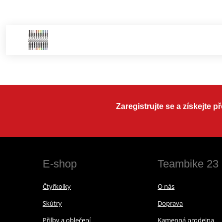
Zaregistrujte se a získejte 
E-shop
Teambike 23
Čtyřkolky
O nás
Skútry
Doprava
Přilby a oblečení
Kamenná prodejna