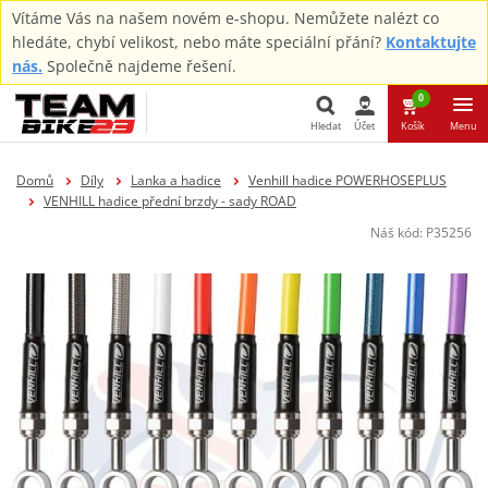
Vítáme Vás na našem novém e-shopu. Nemůžete nalézt co
hledáte, chybí velikost, nebo máte speciální přání?
Kontaktujte
nás.
Společně najdeme řešení.
0
Hledat
Účet
Košík
Menu
Hledat
Domů
Díly
Lanka a hadice
Venhill hadice POWERHOSEPLUS
VENHILL hadice přední brzdy - sady ROAD
Náš kód:
P35256