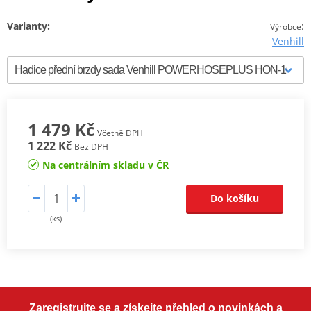
Varianty:
:
Výrobce
Venhill
1 479 Kč
Včetně DPH
1 222 Kč
Bez DPH
Na centrálním skladu v ČR
Do košíku
(ks)
Zaregistrujte se a získejte přehled o novinkách a