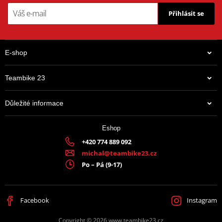
Přihlásit se
E-shop
Teambike 23
Důležité informace
Eshop
+420 774 889 092
michal@teambike23.cz
Po – Pá (9-17)
Facebook
Instagram
Copyright © 2026 www.teambike23.cz