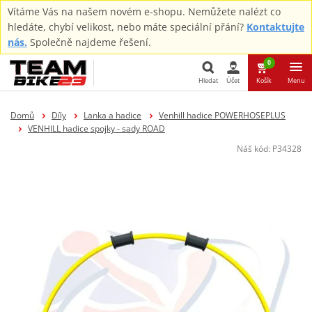
Vítáme Vás na našem novém e-shopu. Nemůžete nalézt co
hledáte, chybí velikost, nebo máte speciální přání?
Kontaktujte
nás.
Společně najdeme řešení.
0
Hledat
Účet
Košík
Menu
Hledat
Domů
Díly
Lanka a hadice
Venhill hadice POWERHOSEPLUS
VENHILL hadice spojky - sady ROAD
Náš kód:
P34328