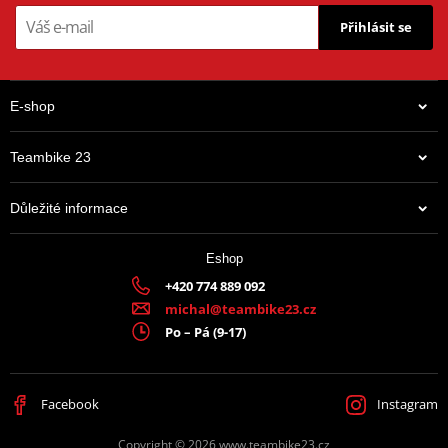
Přihlásit se
E-shop
Teambike 23
Důležité informace
Eshop
+420 774 889 092
michal@teambike23.cz
Po – Pá (9-17)
Facebook
Instagram
Copyright © 2026 www.teambike23.cz