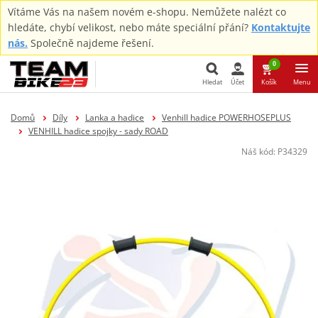
Vítáme Vás na našem novém e-shopu. Nemůžete nalézt co
hledáte, chybí velikost, nebo máte speciální přání?
Kontaktujte
nás.
Společně najdeme řešení.
0
Hledat
Účet
Košík
Menu
Hledat
Domů
Díly
Lanka a hadice
Venhill hadice POWERHOSEPLUS
VENHILL hadice spojky - sady ROAD
Náš kód:
P34329