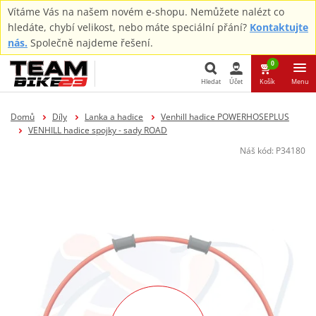
Vítáme Vás na našem novém e-shopu. Nemůžete nalézt co
hledáte, chybí velikost, nebo máte speciální přání?
Kontaktujte
nás.
Společně najdeme řešení.
0
Hledat
Účet
Košík
Menu
Hledat
Domů
Díly
Lanka a hadice
Venhill hadice POWERHOSEPLUS
VENHILL hadice spojky - sady ROAD
Náš kód:
P34180