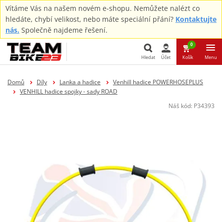
Vítáme Vás na našem novém e-shopu. Nemůžete nalézt co
hledáte, chybí velikost, nebo máte speciální přání?
Kontaktujte
nás.
Společně najdeme řešení.
0
Hledat
Účet
Košík
Menu
Hledat
Domů
Díly
Lanka a hadice
Venhill hadice POWERHOSEPLUS
VENHILL hadice spojky - sady ROAD
Náš kód:
P34393