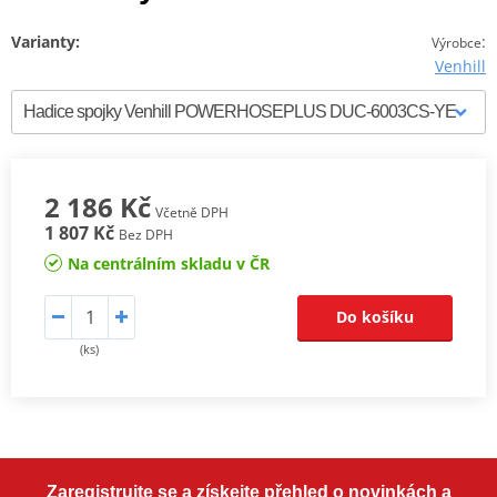
Varianty:
:
Výrobce
Venhill
2 186 Kč
Včetně DPH
1 807 Kč
Bez DPH
Na centrálním skladu v ČR
Do košíku
(ks)
Zaregistrujte se a získejte přehled o novinkách a