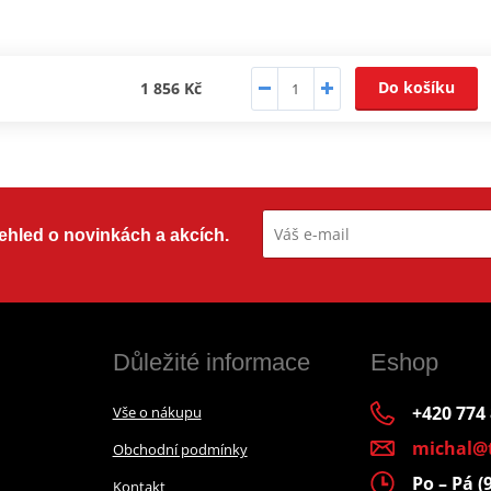
Do košíku
1 856 Kč
přehled o novinkách a akcích.
Důležité informace
Eshop
+420 774
Vše o nákupu
michal@
Obchodní podmínky
Po – Pá (
Kontakt