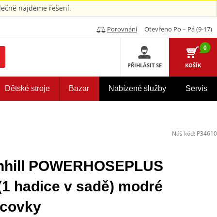
ečně najdeme řešení.
Porovnání
Otevřeno Po – Pá (9-17)
0
PŘIHLÁSIT SE
KOŠÍK
Dětské stroje
Bazar
Nabízené služby
Servis
Náš kód:
P34610
enhill POWERHOSEPLUS
1 hadice v sadě) modré
ncovky