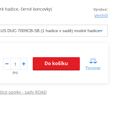
 hadice, černé koncovky)
:
Výrobce
Venhill
Do košíku
Porovnat
(ks)
ice spojky - sady ROAD