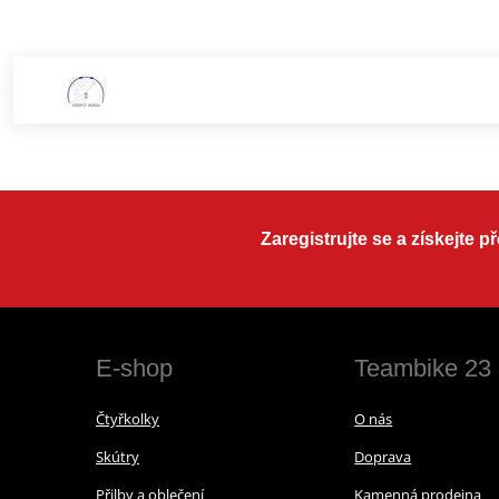
Zaregistrujte se a získejte 
E-shop
Teambike 23
Čtyřkolky
O nás
Skútry
Doprava
Přilby a oblečení
Kamenná prodejna