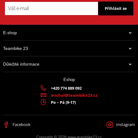
Přihlásit se
E-shop
Teambike 23
Důležité informace
Eshop
+420 774 889 092
michal@teambike23.cz
Po – Pá (9-17)
Facebook
Instagram
Copyright © 2026 www.teambike23.cz