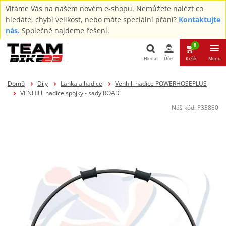
Vítáme Vás na našem novém e-shopu. Nemůžete nalézt co
hledáte, chybí velikost, nebo máte speciální přání?
Kontaktujte
nás.
Společně najdeme řešení.
0
Hledat
Účet
Košík
Menu
Hledat
Domů
Díly
Lanka a hadice
Venhill hadice POWERHOSEPLUS
VENHILL hadice spojky - sady ROAD
Náš kód:
P33880