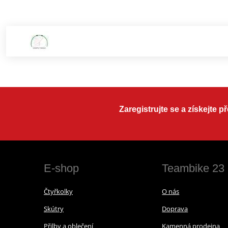
Zaregistrujte se a získejte 
E-shop
Teambike 23
Čtyřkolky
O nás
Skútry
Doprava
Přilby a oblečení
Kamenná prodejna