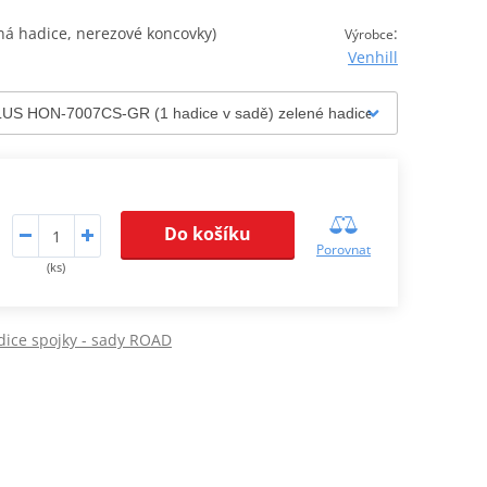
á hadice, nerezové koncovky)
:
Výrobce
Venhill
Do košíku
Porovnat
(ks)
ice spojky - sady ROAD