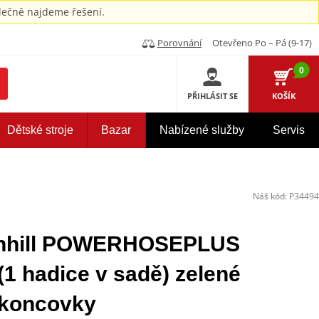
ečně najdeme řešení.
Porovnání
Otevřeno Po – Pá (9-17)
0
PŘIHLÁSIT SE
KOŠÍK
Dětské stroje
Bazar
Nabízené služby
Servis
Náš kód:
P34494
enhill POWERHOSEPLUS
 hadice v sadě) zelené
 koncovky