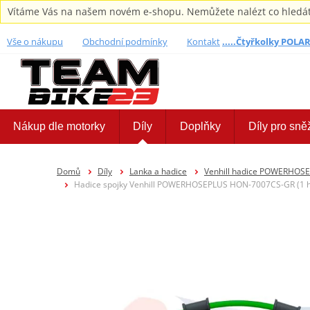
Vítáme Vás na našem novém e-shopu. Nemůžete nalézt co hledáte,
Vše o nákupu
Obchodní podmínky
Kontakt
.....Čtyřkolky POLARI
Nákup dle motorky
Díly
Doplňky
Díly pro sně
Domů
Díly
Lanka a hadice
Venhill hadice POWERHOS
Hadice spojky Venhill POWERHOSEPLUS HON-7007CS-GR (1 had