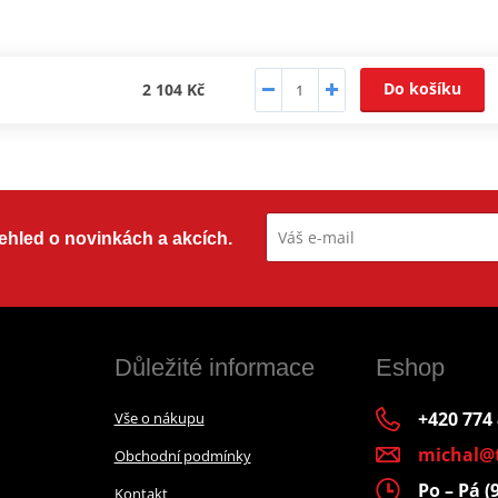
Do košíku
2 104 Kč
přehled o novinkách a akcích.
Důležité informace
Eshop
+420 774
Vše o nákupu
michal@
Obchodní podmínky
Po – Pá (
Kontakt