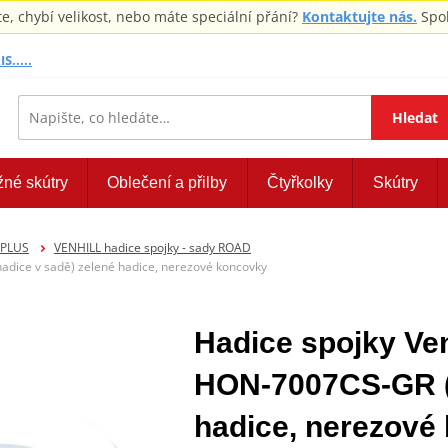
 chybí velikost, nebo máte speciální přání?
Kontaktujte nás.
Spol
S.....
Hledat
žné skútry
Oblečení a přilby
Čtyřkolky
Skútry
EPLUS
VENHILL hadice spojky - sady ROAD
ice v sadě) zelené hadice, nerezové koncovky
Hadice spojky V
HON-7007CS-GR (1
hadice, nerezové