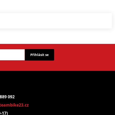
Přihlásit se
 889 092
teambike23.cz
9-17)