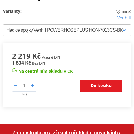
Varianty:
:
Výrobce
Venhill
2 219 Kč
Včetně DPH
1 834 Kč
Bez DPH
Na centrálním skladu v ČR
Do košíku
(ks)
Zaregistrujte se a získejte přehled o novinkách a