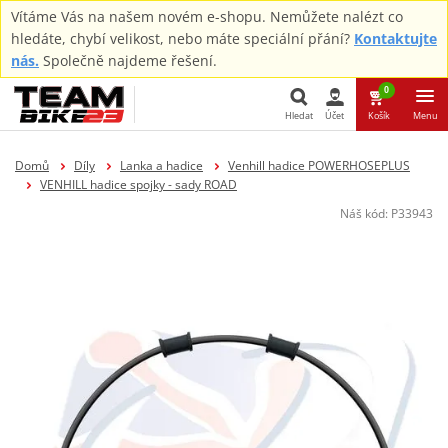
Vítáme Vás na našem novém e-shopu. Nemůžete nalézt co
hledáte, chybí velikost, nebo máte speciální přání?
Kontaktujte
nás.
Společně najdeme řešení.
0
Hledat
Účet
Košík
Menu
Hledat
Domů
Díly
Lanka a hadice
Venhill hadice POWERHOSEPLUS
VENHILL hadice spojky - sady ROAD
Náš kód:
P33943