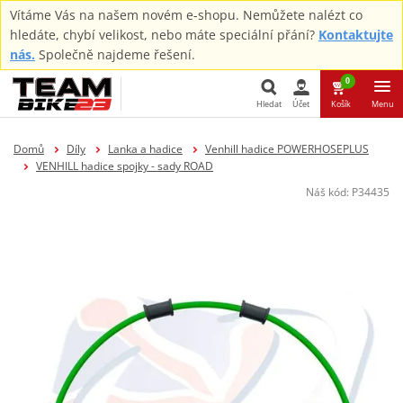
Vítáme Vás na našem novém e-shopu. Nemůžete nalézt co
hledáte, chybí velikost, nebo máte speciální přání?
Kontaktujte
nás.
Společně najdeme řešení.
0
Hledat
Účet
Košík
Menu
Hledat
Domů
Díly
Lanka a hadice
Venhill hadice POWERHOSEPLUS
VENHILL hadice spojky - sady ROAD
Náš kód:
P34435