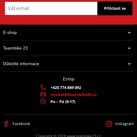
Přihlásit se
E-shop
Teambike 23
Důležité informace
Eshop
+420 774 889 092
michal@teambike23.cz
Po – Pá (9-17)
Facebook
Instagram
Copyright © 2026 www.teambike23.cz