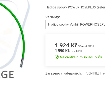
Hadice spojky POWERHOSEPLUS (zelen
Varianty:
1 924 Kč
Včetně DPH
1 590 Kč
Bez DPH
Na centrálním skladu v ČR
Zařazeno v kategoriích:
VENHILL had