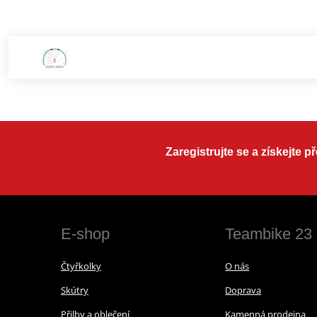
Zaregistrujte se a získejte 
E-shop
Teambike 23
Čtyřkolky
O nás
Skútry
Doprava
Přilby a oblečení
Kamenná prodejna