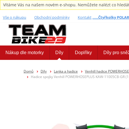
Vítáme Vás na našem novém e-shopu. Nemůžete nalézt co hledáte,
Vše o nákupu
Obchodní podmínky
Kontakt
.....Čtyřkolky POLARI
Nákup dle motorky
Díly
Doplňky
Díly pro sně
Domů
Díly
Lanka a hadice
Venhill hadice POWERHOS
Hadice spojky Venhill POWERHOSEPLUS KAW-11005CB-GR (1 ha