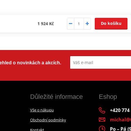
Do košíku
1 924 Kč
přehled o novinkách a akcích.
Důležité informace
Eshop
+420 774
Vše o nákupu
michal@
Obchodní podmínky
Po – Pá (
Kontakt