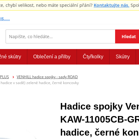
 chybí velikost, nebo máte speciální přání?
Kontaktujte nás.
Spol
S.....
Hledat
žné skútry
Oblečení a přilby
Čtyřkolky
Skútry
EPLUS
VENHILL hadice spojky - sady ROAD
dice v sadě) zelené hadice, černé koncovky
Hadice spojky V
KAW-11005CB-GR (
hadice, černé ko