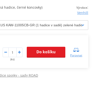
á hadice, černé koncovky)
:
Výrobce
Venhill
Do košíku
Porovnat
(ks)
ice spojky - sady ROAD