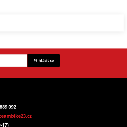
Přihlásit se
 889 092
teambike23.cz
9-17)