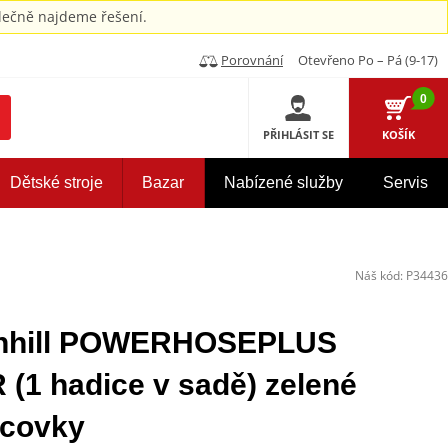
ečně najdeme řešení.
Porovnání
Otevřeno Po – Pá (9-17)
0
PŘIHLÁSIT SE
KOŠÍK
Dětské stroje
Bazar
Nabízené služby
Servis
Náš kód:
P34436
enhill POWERHOSEPLUS
1 hadice v sadě) zelené
ncovky