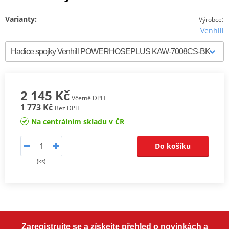
Varianty:
:
Výrobce
Venhill
2 145 Kč
Včetně DPH
1 773 Kč
Bez DPH
Na centrálním skladu v ČR
Do košíku
(ks)
Zaregistrujte se a získejte přehled o novinkách a