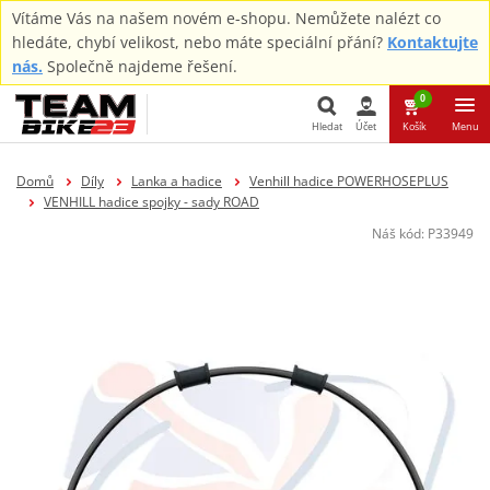
Vítáme Vás na našem novém e-shopu. Nemůžete nalézt co
hledáte, chybí velikost, nebo máte speciální přání?
Kontaktujte
nás.
Společně najdeme řešení.
0
Hledat
Účet
Košík
Menu
Hledat
Domů
Díly
Lanka a hadice
Venhill hadice POWERHOSEPLUS
VENHILL hadice spojky - sady ROAD
Náš kód:
P33949