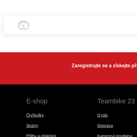
Zaregistrujte se a získejte 
E-shop
Teambike 23
Čtyřkolky
O nás
Skútry
Doprava
Přilby a oblečení
Kamenná prodejna