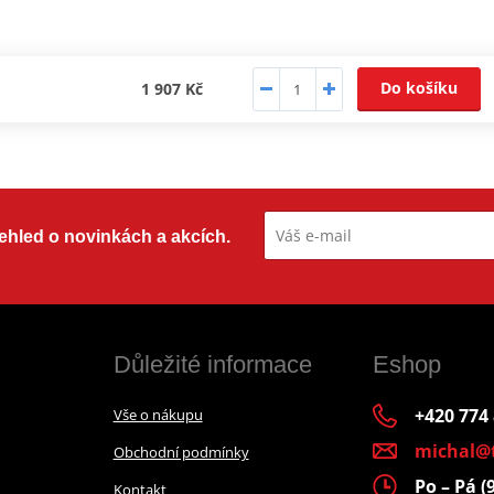
Do košíku
1 907 Kč
přehled o novinkách a akcích.
Důležité informace
Eshop
+420 774
Vše o nákupu
michal@
Obchodní podmínky
Po – Pá (
Kontakt