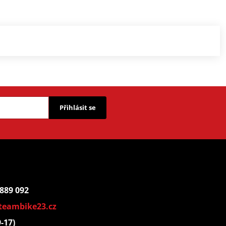
Přihlásit se
 889 092
teambike23.cz
9-17)