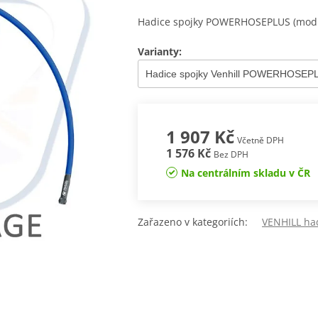
Hadice spojky POWERHOSEPLUS (modré
Varianty:
1 907 Kč
Včetně DPH
1 576 Kč
Bez DPH
Na centrálním skladu v ČR
Zařazeno v kategoriích:
VENHILL had