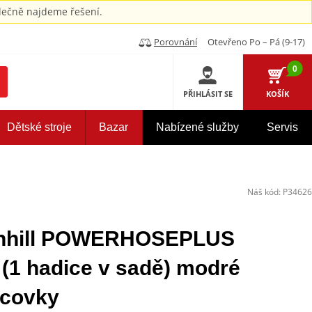
ečně najdeme řešení.
Porovnání
Otevřeno Po – Pá (9-17)
0
PŘIHLÁSIT SE
KOŠÍK
Dětské stroje
Bazar
Nabízené služby
Servis
Náš kód:
P34626
enhill POWERHOSEPLUS
1 hadice v sadě) modré
ncovky