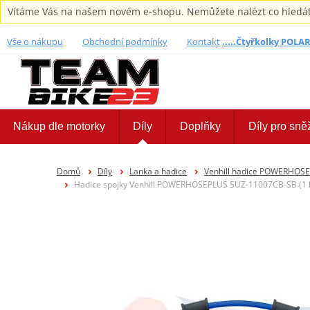
Vítáme Vás na našem novém e-shopu. Nemůžete nalézt co hledáte,
Vše o nákupu
Obchodní podmínky
Kontakt
.....Čtyřkolky POLARI
Nákup dle motorky
Díly
Doplňky
Díly pro sně
Domů
Díly
Lanka a hadice
Venhill hadice POWERHOS
Hadice spojky Venhill POWERHOSEPLUS SUZ-11007CB-SB (1 h