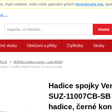
 chybí velikost, nebo máte speciální přání?
Kontaktujte nás.
Spol
S.....
Hledat
žné skútry
Oblečení a přilby
Čtyřkolky
Skútry
EPLUS
VENHILL hadice spojky - sady ROAD
adice v sadě) modré hadice, černé koncovky
Hadice spojky V
SUZ-11007CB-SB (
hadice, černé ko