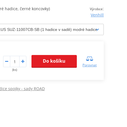
 hadice, černé koncovky)
:
Výrobce
Venhill
Do košíku
Porovnat
(ks)
ice spojky - sady ROAD