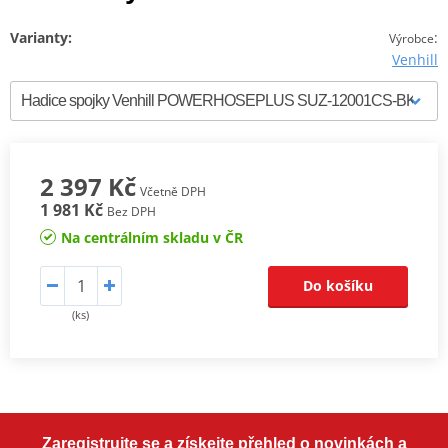
Varianty:
:
Výrobce
Venhill
2 397 Kč
Včetně DPH
1 981 Kč
Bez DPH
Na centrálním skladu v ČR
Do košíku
(ks)
Zaregistrujte se a získejte přehled o novinkách a