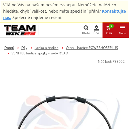
Vítáme Vás na našem novém e-shopu. Nemůžete nalézt co
hledáte, chybí velikost, nebo máte speciální přání?
Kontaktujte
nás.
Společně najdeme řešení.
0
Hledat
Účet
Košík
Menu
Hledat
Domů
Díly
Lanka a hadice
Venhill hadice POWERHOSEPLUS
VENHILL hadice spojky - sady ROAD
Náš kód:
P33952