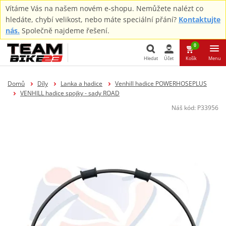
Vítáme Vás na našem novém e-shopu. Nemůžete nalézt co
hledáte, chybí velikost, nebo máte speciální přání?
Kontaktujte
nás.
Společně najdeme řešení.
0
Hledat
Účet
Košík
Menu
Hledat
Domů
Díly
Lanka a hadice
Venhill hadice POWERHOSEPLUS
VENHILL hadice spojky - sady ROAD
Náš kód:
P33956