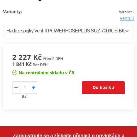
Varianty:
:
Výrobce
Venhill
2 227 Kč
Včetně DPH
1 841 Kč
Bez DPH
Na centrálním skladu v ČR
Do košíku
(ks)
Zaregistrujte se a získejte přehled o novinkách a