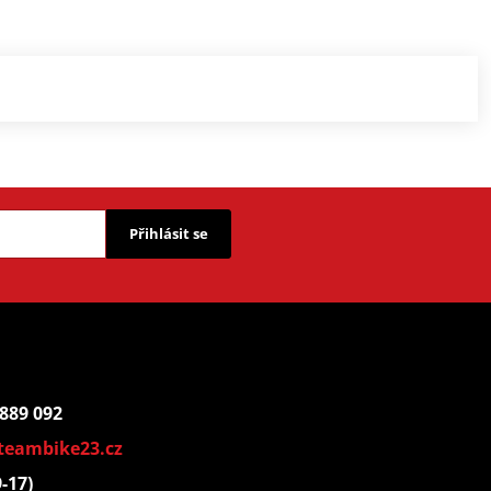
Přihlásit se
 889 092
teambike23.cz
9-17)