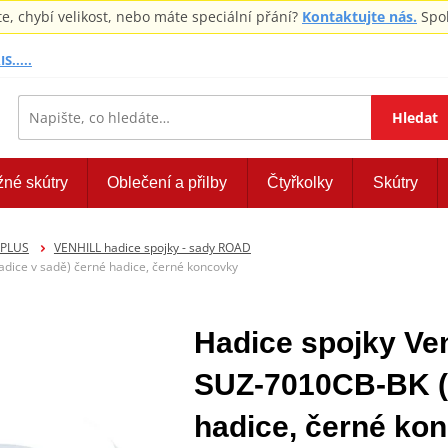
 chybí velikost, nebo máte speciální přání?
Kontaktujte nás.
Spol
S.....
Hledat
žné skútry
Oblečení a přilby
Čtyřkolky
Skútry
EPLUS
VENHILL hadice spojky - sady ROAD
ice v sadě) černé hadice, černé koncovky
Hadice spojky V
SUZ-7010CB-BK (1
hadice, černé ko