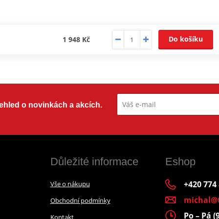
Do košíku
1 948 Kč
přehled o novinkách a akcích.
Důležité informace
Eshop
+420 774
Vše o nákupu
michal@
Obchodní podmínky
Po – Pá (
Kontakt