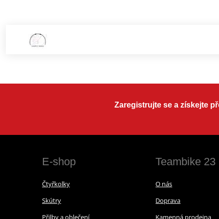
Zaregistrujte se a získejte 
E-shop
Teambike 23
Čtyřkolky
O nás
Skútry
Doprava
Přilby a oblečení
Kamenná prodejna