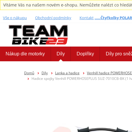
Vítáme Vás na našem novém e-shopu. Nemůžete nalézt co hledáte,
Vše o nákupu
Obchodní podmínky
Kontakt
.....Čtyřkolky POLARI
Nákup dle motorky
Díly
Doplňky
Díly pro sně
Domů
Díly
Lanka a hadice
Venhill hadice POWERHOS
Hadice spojky Venhill POWERHOSEPLUS SUZ-7010CB-BK (1 had