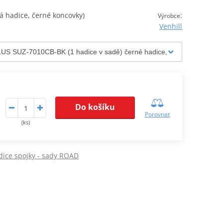
 hadice, černé koncovky)
:
Výrobce
Venhill
Do košíku
Porovnat
(ks)
ice spojky - sady ROAD