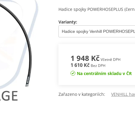
Hadice spojky POWERHOSEPLUS (černá
Varianty:
1 948 Kč
Včetně DPH
1 610 Kč
Bez DPH
Na centrálním skladu v ČR
Zařazeno v kategoriích:
VENHILL had