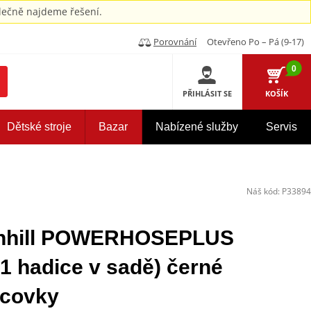
ečně najdeme řešení.
Porovnání
Otevřeno Po – Pá (9-17)
0
PŘIHLÁSIT SE
KOŠÍK
Dětské stroje
Bazar
Nabízené služby
Servis
Náš kód:
P33894
enhill POWERHOSEPLUS
 hadice v sadě) černé
ncovky