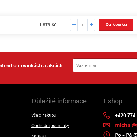
Do košíku
1 873 Kč
přehled o novinkách a akcích.
Důležité informace
Eshop
+420 774
Vše o nákupu
michal@
Obchodní podmínky
Po – Pá (
Kontakt