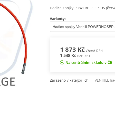
Hadice spojky POWERHOSEPLUS (červe
Varianty:
1 873 Kč
Včetně DPH
1 548 Kč
Bez DPH
Na centrálním skladu v ČR
Zařazeno v kategoriích:
VENHILL had