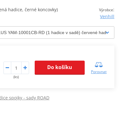
ná hadice, černé koncovky)
:
Výrobce
Venhill
Do košíku
Porovnat
(ks)
ice spojky - sady ROAD