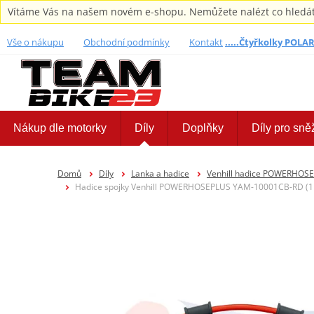
Vítáme Vás na našem novém e-shopu. Nemůžete nalézt co hledáte,
Vše o nákupu
Obchodní podmínky
Kontakt
.....Čtyřkolky POLARI
Nákup dle motorky
Díly
Doplňky
Díly pro sně
Domů
Díly
Lanka a hadice
Venhill hadice POWERHOS
Hadice spojky Venhill POWERHOSEPLUS YAM-10001CB-RD (1 h