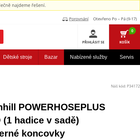
ečně najdeme řešení.
Porovnání
Otevřeno Po – Pá (9-17)
0
PŘIHLÁSIT SE
KOŠÍK
Dětské stroje
Bazar
Nabízené služby
Servis
Náš kód:
P34172
enhill POWERHOSEPLUS
1 hadice v sadě)
černé koncovky