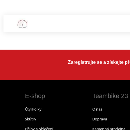
Zaregistrujte se a získejte 
E-shop
Teambike 23
Čtyřkolky
O nás
Skútry
Doprava
Přilby a oblečení
Kamenná prodejna