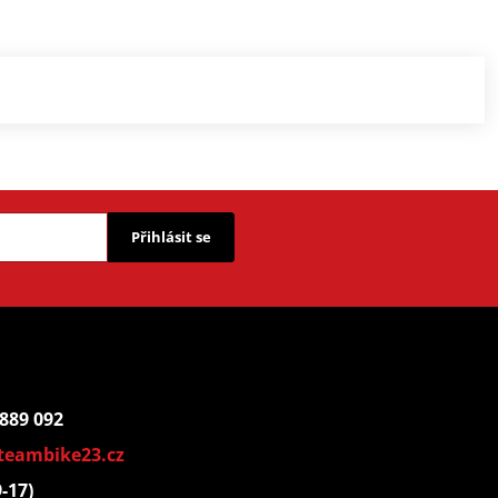
Přihlásit se
 889 092
teambike23.cz
9-17)