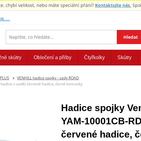
 chybí velikost, nebo máte speciální přání?
Kontaktujte nás.
Spol
S.....
Hledat
žné skútry
Oblečení a přilby
Čtyřkolky
Skútry
EPLUS
VENHILL hadice spojky - sady ROAD
adice v sadě) červené hadice, černé koncovky
Hadice spojky V
YAM-10001CB-RD (
červené hadice, 