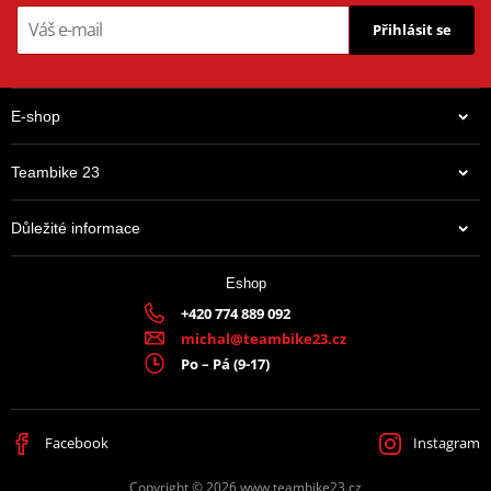
Přihlásit se
E-shop
Teambike 23
Důležité informace
Eshop
+420 774 889 092
michal@teambike23.cz
Po – Pá (9-17)
Facebook
Instagram
Copyright © 2026 www.teambike23.cz