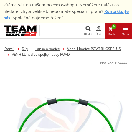
Vítáme Vás na našem novém e-shopu. Nemůžete nalézt co
hledáte, chybí velikost, nebo máte speciální přání?
Kontaktujte
nás.
Společně najdeme řešení.
0
Hledat
Účet
Košík
Menu
Hledat
Domů
Díly
Lanka a hadice
Venhill hadice POWERHOSEPLUS
VENHILL hadice spojky - sady ROAD
Náš kód:
P34447