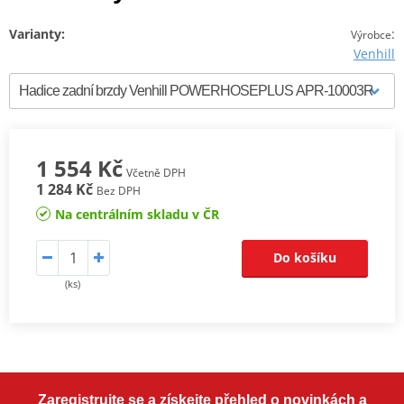
Varianty:
:
Výrobce
Venhill
1 554 Kč
Včetně DPH
1 284 Kč
Bez DPH
Na centrálním skladu v ČR
Do košíku
(ks)
Zaregistrujte se a získejte přehled o novinkách a