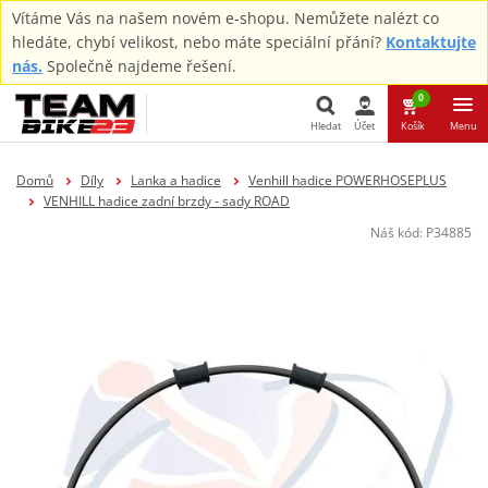
Vítáme Vás na našem novém e-shopu. Nemůžete nalézt co
hledáte, chybí velikost, nebo máte speciální přání?
Kontaktujte
nás.
Společně najdeme řešení.
0
Hledat
Účet
Košík
Menu
Hledat
Domů
Díly
Lanka a hadice
Venhill hadice POWERHOSEPLUS
VENHILL hadice zadní brzdy - sady ROAD
Náš kód:
P34885