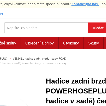
 chybí velikost, nebo máte speciální přání?
Kontaktujte nás.
Spol
S.....
Hledat
žné skútry
Oblečení a přilby
Čtyřkolky
Skútry
EPLUS
VENHILL hadice zadní brzdy - sady ROAD
 hadice v sadě) černé hadice, chromové koncovky
Hadice zadní brzd
POWERHOSEPLUS
hadice v sadě) č