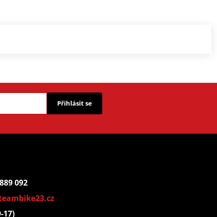
Přihlásit se
 889 092
teambike23.cz
9-17)