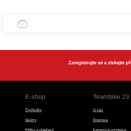
Zaregistrujte se a získejte 
E-shop
Teambike 23
Čtyřkolky
O nás
Skútry
Doprava
Přilby a oblečení
Kamenná prodejna