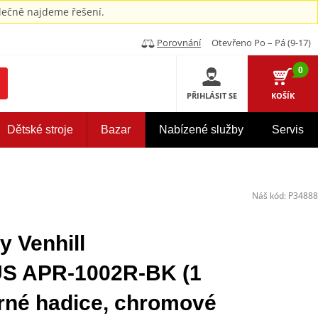
ečně najdeme řešení.
Porovnání
Otevřeno Po – Pá (9-17)
0
PŘIHLÁSIT SE
KOŠÍK
Dětské stroje
Bazar
Nabízené služby
Servis
Náš kód:
P34888
y Venhill
 APR-1002R-BK (1
erné hadice, chromové