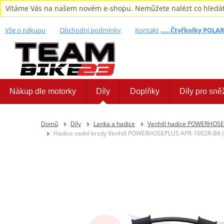
Vítáme Vás na našem novém e-shopu. Nemůžete nalézt co hledáte,
Vše o nákupu
Obchodní podmínky
Kontakt
.....Čtyřkolky POLARI
Nákup dle motorky
Díly
Doplňky
Díly pro sně
Domů
Díly
Lanka a hadice
Venhill hadice POWERHOS
Hadice zadní brzdy Venhill POWERHOSEPLUS APR-1002R-BK (1