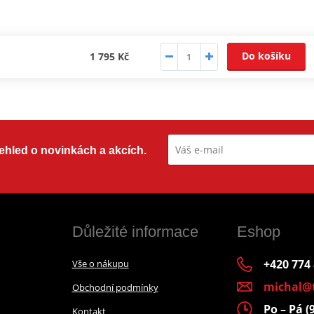
Do košíku
1 795 Kč
přehled o novinkách a akcích.
Důležité informace
Eshop
+420 774
Vše o nákupu
michal@
Obchodní podmínky
Po – Pá (
Kontakt