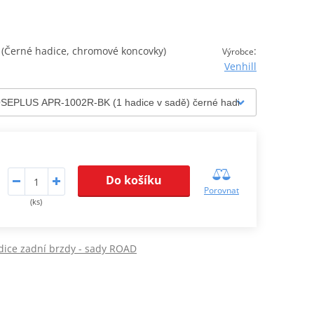
Černé hadice, chromové koncovky)
:
Výrobce
Venhill
Do košíku
Porovnat
(ks)
dice zadní brzdy - sady ROAD