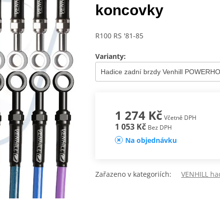
koncovky
R100 RS '81-85
Varianty:
1 274 Kč
Včetně DPH
1 053 Kč
Bez DPH
Na objednávku
Zařazeno v kategoriích:
VENHILL ha