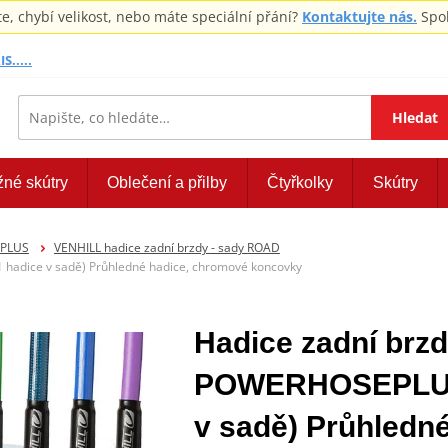
 chybí velikost, nebo máte speciální přání?
Kontaktujte nás.
Spol
S.....
Hledat
žné skútry
Oblečení a přilby
Čtyřkolky
Skútry
EPLUS
VENHILL hadice zadní brzdy - sady ROAD
hadice v sadě) Průhledné hadice, chromové koncovky
Hadice zadní brzd
POWERHOSEPLUS 
v sadě) Průhledn