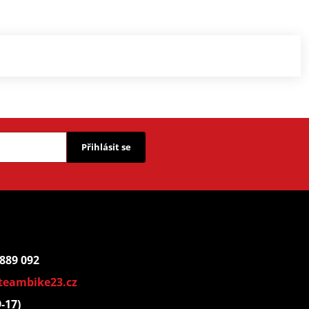
Přihlásit se
 889 092
teambike23.cz
9-17)