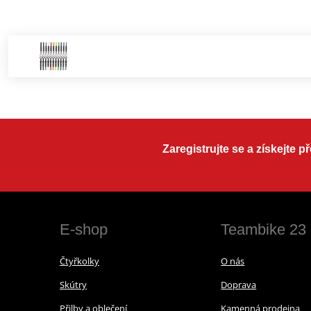
Zaregistrujte se a získejte 
E-shop
Teambike 23
Čtyřkolky
O nás
Skútry
Doprava
Přilby a oblečení
Kamenná prodejna