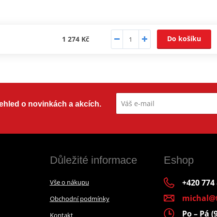
Do košíku
1 274 Kč
přehled o novinkách a akcích.
Důležité informace
Eshop
+420 774
Vše o nákupu
michal@
Obchodní podmínky
Po – Pá (
Kontakt