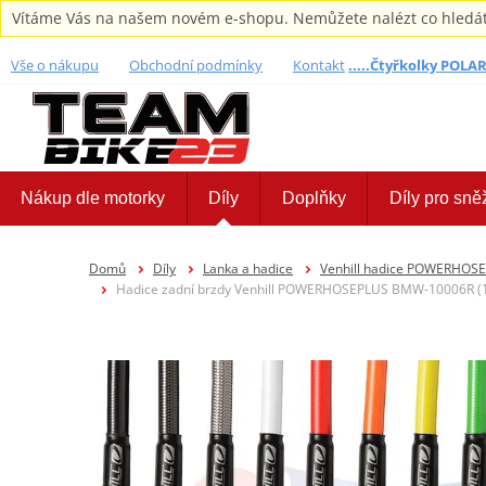
Vítáme Vás na našem novém e-shopu. Nemůžete nalézt co hledáte,
Vše o nákupu
Obchodní podmínky
Kontakt
.....Čtyřkolky POLARI
Nákup dle motorky
Díly
Doplňky
Díly pro sně
Domů
Díly
Lanka a hadice
Venhill hadice POWERHOS
Hadice zadní brzdy Venhill POWERHOSEPLUS BMW-10006R (1 