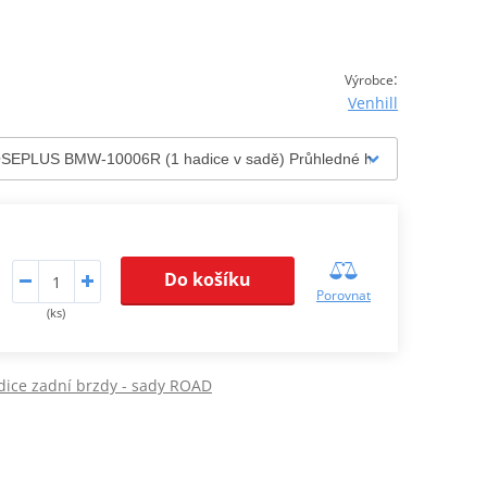
:
Výrobce
Venhill
Do košíku
Porovnat
(ks)
dice zadní brzdy - sady ROAD