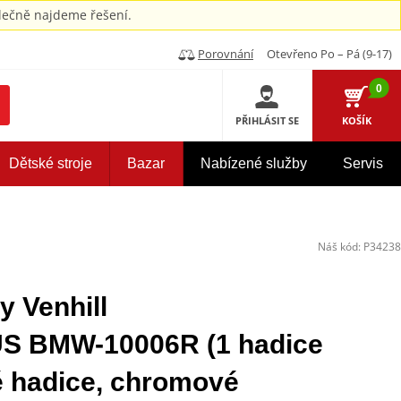
ečně najdeme řešení.
Porovnání
Otevřeno Po – Pá (9-17)
0
PŘIHLÁSIT SE
KOŠÍK
Dětské stroje
Bazar
Nabízené služby
Servis
Náš kód:
P34238
y Venhill
BMW-10006R (1 hadice
é hadice, chromové