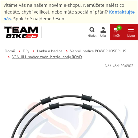
Vítáme Vás na našem novém e-shopu. Nemůžete nalézt co
hledáte, chybí velikost, nebo máte speciální přání?
Kontaktujte
nás.
Společně najdeme řešení.
0
Hledat
Účet
Košík
Menu
Hledat
Domů
Díly
Lanka a hadice
Venhill hadice POWERHOSEPLUS
VENHILL hadice zadní brzdy - sady ROAD
Náš kód:
P34902