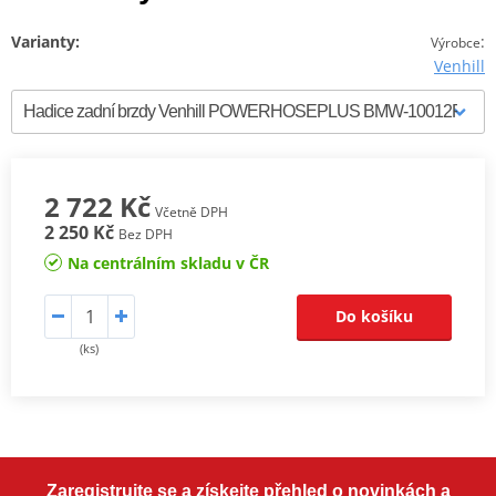
Varianty:
:
Výrobce
Venhill
2 722 Kč
Včetně DPH
2 250 Kč
Bez DPH
Na centrálním skladu v ČR
Do košíku
(ks)
Zaregistrujte se a získejte přehled o novinkách a