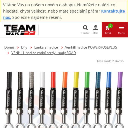
Vítáme Vás na našem novém e-shopu. Nemůžete nalézt co
hledáte, chybí velikost, nebo máte speciální přání?
Kontaktujte
nás.
Společně najdeme řešení.
0
Hledat
Účet
Košík
Menu
Hledat
Domů
Díly
Lanka a hadice
Venhill hadice POWERHOSEPLUS
VENHILL hadice zadní brzdy - sady ROAD
Náš kód:
P34285