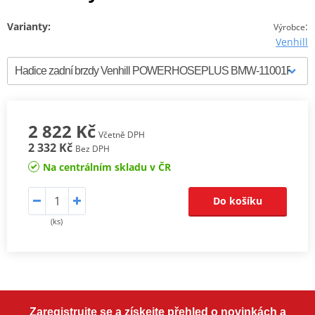
Varianty:
:
Výrobce
Venhill
2 822 Kč
Včetně DPH
2 332 Kč
Bez DPH
Na centrálním skladu v ČR
Do košíku
(ks)
Zaregistrujte se a získejte přehled o novinkách a