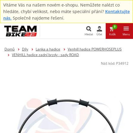
Vítáme Vás na našem novém e-shopu. Nemůžete nalézt co
hledáte, chybí velikost, nebo máte speciální přání?
Kontaktujte
nás.
Společně najdeme řešení.
0
Hledat
Účet
Košík
Menu
Hledat
Domů
Díly
Lanka a hadice
Venhill hadice POWERHOSEPLUS
VENHILL hadice zadní brzdy - sady ROAD
Náš kód:
P34912