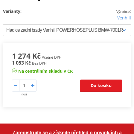
Varianty:
:
Výrobce
Venhill
1 274 Kč
Včetně DPH
1 053 Kč
Bez DPH
Na centrálním skladu v ČR
Do košíku
(ks)
Zaregistrujte se a získejte přehled o novinkách a