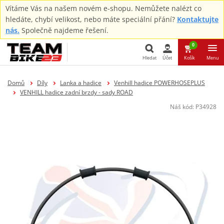
Vítáme Vás na našem novém e-shopu. Nemůžete nalézt co
hledáte, chybí velikost, nebo máte speciální přání?
Kontaktujte
nás.
Společně najdeme řešení.
0
Hledat
Účet
Košík
Menu
Hledat
Domů
Díly
Lanka a hadice
Venhill hadice POWERHOSEPLUS
VENHILL hadice zadní brzdy - sady ROAD
Náš kód:
P34928