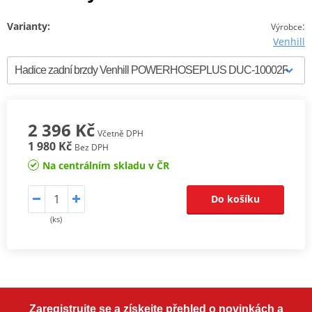
Varianty:
:
Výrobce
Venhill
2 396 Kč
Včetně DPH
1 980 Kč
Bez DPH
Na centrálním skladu v ČR
Do košíku
(ks)
Zaregistrujte se a získejte přehled o novinkách a