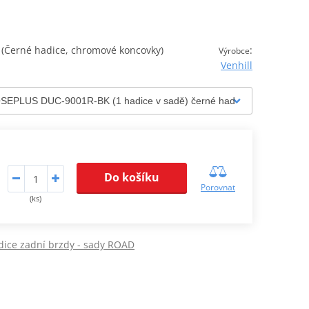
Černé hadice, chromové koncovky)
:
Výrobce
Venhill
Do košíku
Porovnat
(ks)
dice zadní brzdy - sady ROAD