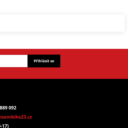
Přihlásit se
 889 092
teambike23.cz
9-17)