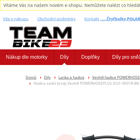
Vítáme Vás na našem novém e-shopu. Nemůžete nalézt co hledáte,
Vše o nákupu
Obchodní podmínky
Kontakt
.....Čtyřkolky POLARI
Nákup dle motorky
Díly
Doplňky
Díly pro sně
Domů
Díly
Lanka a hadice
Venhill hadice POWERHOS
Hadice zadní brzdy Venhill POWERHOSEPLUS DUC-9001R-BK (1