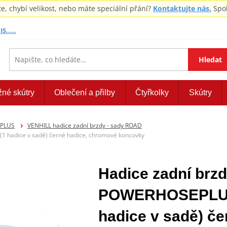
 chybí velikost, nebo máte speciální přání?
Kontaktujte nás.
Spol
S.....
Hledat
žné skútry
Oblečení a přilby
Čtyřkolky
Skútry
EPLUS
VENHILL hadice zadní brzdy - sady ROAD
 hadice v sadě) černé hadice, chromové koncovky
Hadice zadní brzd
POWERHOSEPLUS
hadice v sadě) č