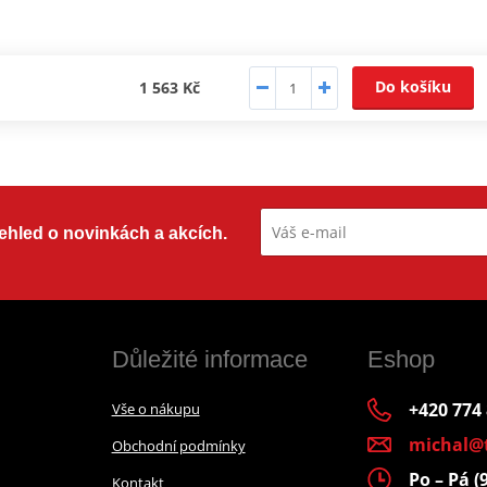
Do košíku
1 563 Kč
přehled o novinkách a akcích.
Důležité informace
Eshop
+420 774
Vše o nákupu
michal@
Obchodní podmínky
Po – Pá (
Kontakt