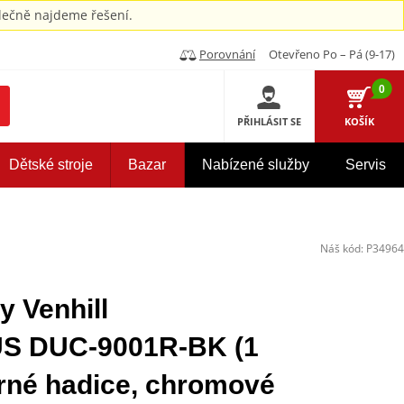
ečně najdeme řešení.
Porovnání
Otevřeno Po – Pá (9-17)
0
PŘIHLÁSIT SE
KOŠÍK
Dětské stroje
Bazar
Nabízené služby
Servis
Náš kód:
P34964
y Venhill
 DUC-9001R-BK (1
erné hadice, chromové