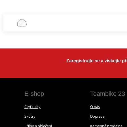
Zaregistrujte se a získejte 
E-shop
Teambike 23
Čtyřkolky
O nás
Skútry
Doprava
Přilby a oblečení
Kamenná prodejna