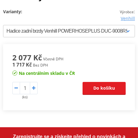
Varianty:
:
Výrobce
Venhill
2 077 Kč
Včetně DPH
1 717 Kč
Bez DPH
Na centrálním skladu v ČR
Do košíku
(ks)
Zaregistrujte se a získejte přehled o novinkách a