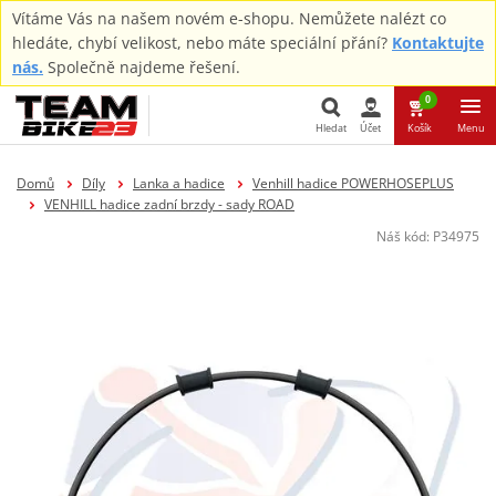
Vítáme Vás na našem novém e-shopu. Nemůžete nalézt co
hledáte, chybí velikost, nebo máte speciální přání?
Kontaktujte
nás.
Společně najdeme řešení.
0
Hledat
Účet
Košík
Menu
Hledat
Domů
Díly
Lanka a hadice
Venhill hadice POWERHOSEPLUS
VENHILL hadice zadní brzdy - sady ROAD
Náš kód:
P34975