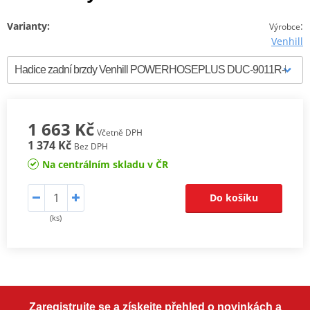
Varianty:
:
Výrobce
Venhill
1 663 Kč
Včetně DPH
1 374 Kč
Bez DPH
Na centrálním skladu v ČR
Do košíku
(ks)
Zaregistrujte se a získejte přehled o novinkách a