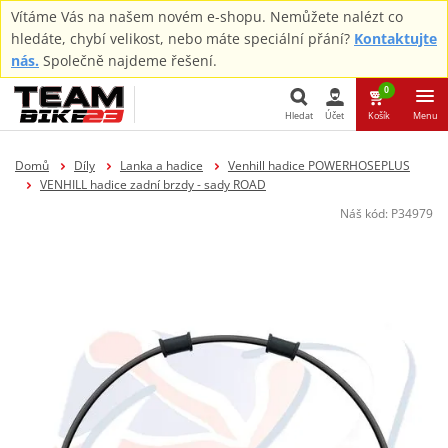
Vítáme Vás na našem novém e-shopu. Nemůžete nalézt co
hledáte, chybí velikost, nebo máte speciální přání?
Kontaktujte
nás.
Společně najdeme řešení.
0
Hledat
Účet
Košík
Menu
Hledat
Domů
Díly
Lanka a hadice
Venhill hadice POWERHOSEPLUS
VENHILL hadice zadní brzdy - sady ROAD
Náš kód:
P34979