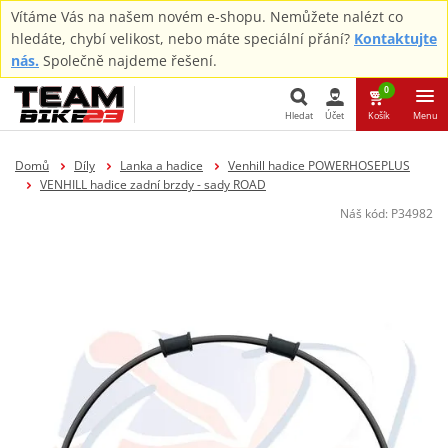
Vítáme Vás na našem novém e-shopu. Nemůžete nalézt co
hledáte, chybí velikost, nebo máte speciální přání?
Kontaktujte
nás.
Společně najdeme řešení.
0
Hledat
Účet
Košík
Menu
Hledat
Domů
Díly
Lanka a hadice
Venhill hadice POWERHOSEPLUS
VENHILL hadice zadní brzdy - sady ROAD
Náš kód:
P34982