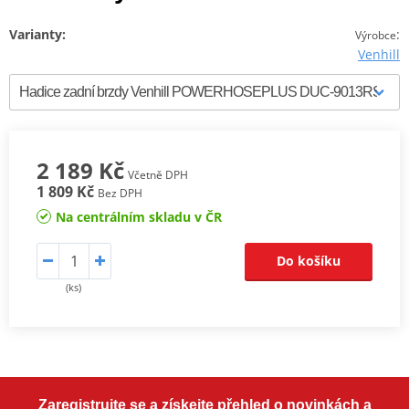
Varianty:
:
Výrobce
Venhill
2 189 Kč
Včetně DPH
1 809 Kč
Bez DPH
Na centrálním skladu v ČR
Do košíku
(ks)
Zaregistrujte se a získejte přehled o novinkách a