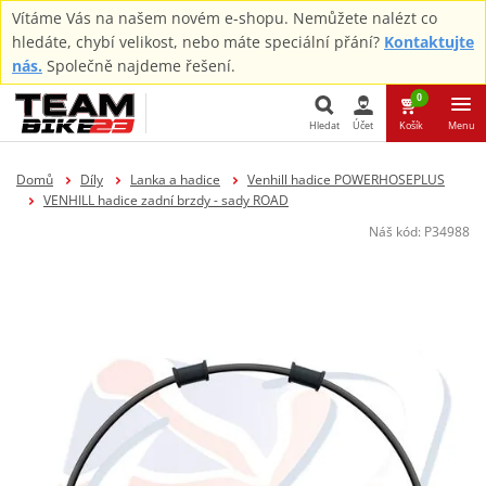
Vítáme Vás na našem novém e-shopu. Nemůžete nalézt co
hledáte, chybí velikost, nebo máte speciální přání?
Kontaktujte
nás.
Společně najdeme řešení.
0
Hledat
Účet
Košík
Menu
Hledat
Domů
Díly
Lanka a hadice
Venhill hadice POWERHOSEPLUS
VENHILL hadice zadní brzdy - sady ROAD
Náš kód:
P34988