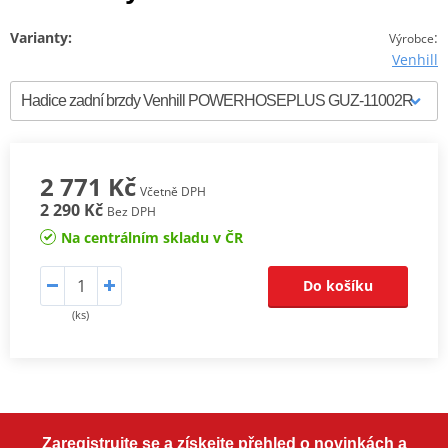
Varianty:
:
Výrobce
Venhill
2 771 Kč
Včetně DPH
2 290 Kč
Bez DPH
Na centrálním skladu v ČR
Do košíku
(ks)
Zaregistrujte se a získejte přehled o novinkách a