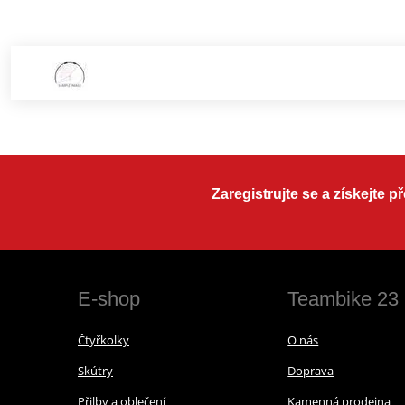
Zaregistrujte se a získejte 
E-shop
Teambike 23
Čtyřkolky
O nás
Skútry
Doprava
Přilby a oblečení
Kamenná prodejna