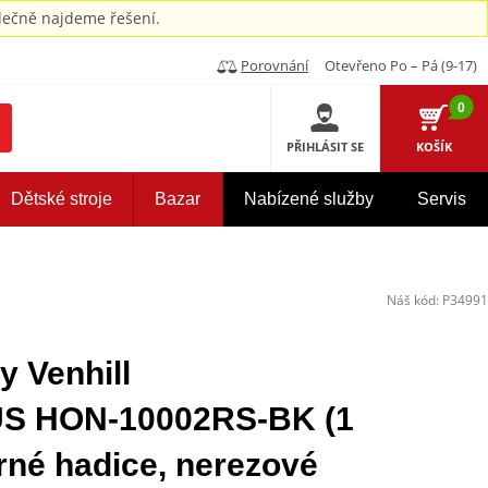
ečně najdeme řešení.
Porovnání
Otevřeno Po – Pá (9-17)
0
PŘIHLÁSIT SE
KOŠÍK
Dětské stroje
Bazar
Nabízené služby
Servis
Náš kód:
P34991
y Venhill
 HON-10002RS-BK (1
rné hadice, nerezové