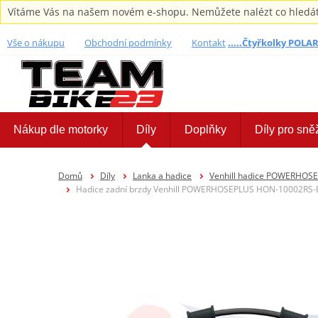
Vítáme Vás na našem novém e-shopu. Nemůžete nalézt co hledáte,
Vše o nákupu
Obchodní podmínky
Kontakt
.....Čtyřkolky POLARI
Nákup dle motorky
Díly
Doplňky
Díly pro sně
Domů
Díly
Lanka a hadice
Venhill hadice POWERHOS
Hadice zadní brzdy Venhill POWERHOSEPLUS HON-10002RS-BK 