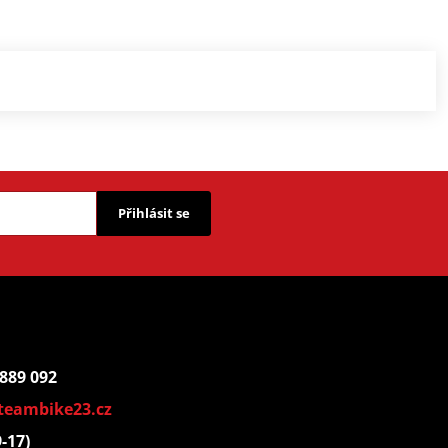
Přihlásit se
 889 092
teambike23.cz
9-17)