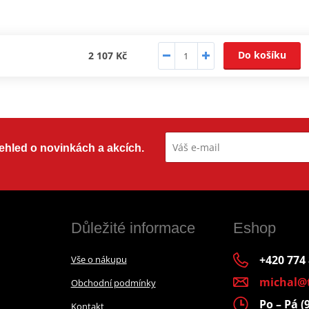
Do košíku
2 107 Kč
přehled o novinkách a akcích.
Důležité informace
Eshop
+420 774
Vše o nákupu
michal@
Obchodní podmínky
Po – Pá (
Kontakt