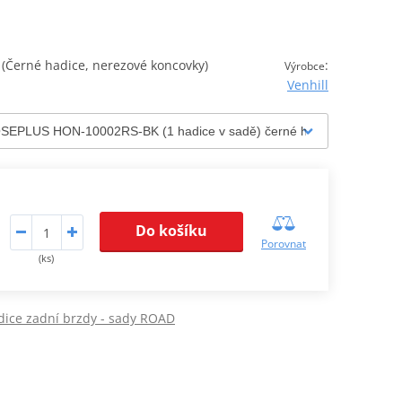
Černé hadice, nerezové koncovky)
:
Výrobce
Venhill
Do košíku
Porovnat
(ks)
dice zadní brzdy - sady ROAD