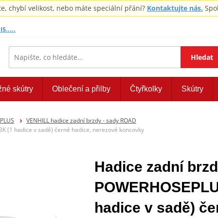
 chybí velikost, nebo máte speciální přání?
Kontaktujte nás.
Spol
S.....
Hledat
žné skútry
Oblečení a přilby
Čtyřkolky
Skútry
EPLUS
VENHILL hadice zadní brzdy - sady ROAD
(1 hadice v sadě) černé hadice, nerezové koncovky
Hadice zadní brzd
POWERHOSEPLUS
hadice v sadě) če