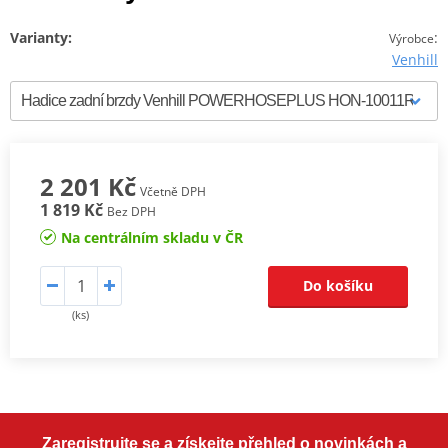
Varianty:
:
Výrobce
Venhill
2 201 Kč
Včetně DPH
1 819 Kč
Bez DPH
Na centrálním skladu v ČR
Do košíku
(ks)
Zaregistrujte se a získejte přehled o novinkách a