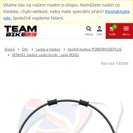
Vítáme Vás na našem novém e-shopu. Nemůžete nalézt co
hledáte, chybí velikost, nebo máte speciální přání?
Kontaktujte
nás.
Společně najdeme řešení.
0
Hledat
Účet
Košík
Menu
Hledat
Domů
Díly
Lanka a hadice
Venhill hadice POWERHOSEPLUS
VENHILL hadice zadní brzdy - sady ROAD
Náš kód:
P35006