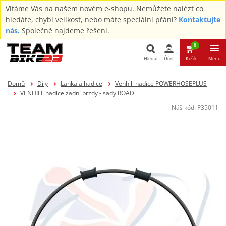
Vítáme Vás na našem novém e-shopu. Nemůžete nalézt co
hledáte, chybí velikost, nebo máte speciální přání?
Kontaktujte
nás.
Společně najdeme řešení.
0
Hledat
Účet
Košík
Menu
Hledat
Domů
Díly
Lanka a hadice
Venhill hadice POWERHOSEPLUS
VENHILL hadice zadní brzdy - sady ROAD
Náš kód:
P35011