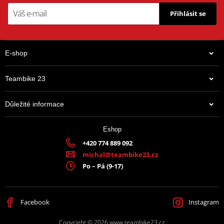
Přihlásit se
E-shop
Teambike 23
Důležité informace
Eshop
+420 774 889 092
michal@teambike23.cz
Po – Pá (9-17)
Facebook
Instagram
Copyright © 2026 www.teambike23.cz