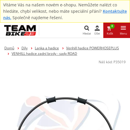
Vítáme Vás na našem novém e-shopu. Nemůžete nalézt co
hledáte, chybí velikost, nebo máte speciální přání?
Kontaktujte
nás.
Společně najdeme řešení.
0
Hledat
Účet
Košík
Menu
Hledat
Domů
Díly
Lanka a hadice
Venhill hadice POWERHOSEPLUS
VENHILL hadice zadní brzdy - sady ROAD
Náš kód:
P35019