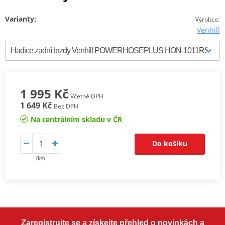
Varianty:
:
Výrobce
Venhill
1 995 Kč
Včetně DPH
1 649 Kč
Bez DPH
Na centrálním skladu v ČR
Do košíku
(ks)
Zaregistrujte se a získejte přehled o novinkách a