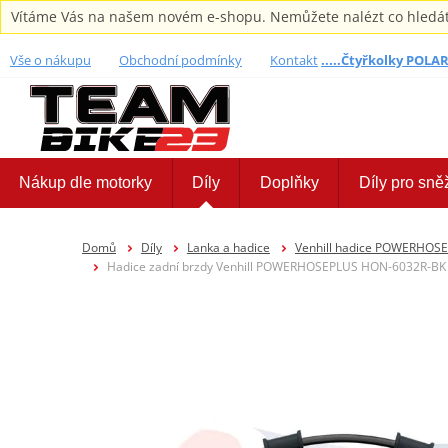
Vítáme Vás na našem novém e-shopu. Nemůžete nalézt co hledáte,
Vše o nákupu
Obchodní podmínky
Kontakt
.....Čtyřkolky POLARI
Nákup dle motorky
Díly
Doplňky
Díly pro sně
Domů
Díly
Lanka a hadice
Venhill hadice POWERHOS
Hadice zadní brzdy Venhill POWERHOSEPLUS HON-6032R-BK (1