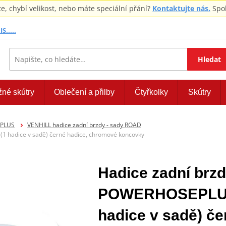
 chybí velikost, nebo máte speciální přání?
Kontaktujte nás.
Spol
S.....
Hledat
žné skútry
Oblečení a přilby
Čtyřkolky
Skútry
EPLUS
VENHILL hadice zadní brzdy - sady ROAD
 hadice v sadě) černé hadice, chromové koncovky
Hadice zadní brzd
POWERHOSEPLUS
hadice v sadě) č