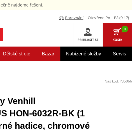
ečně najdeme řešení.
Porovnání
Otevřeno Po – Pá (9-17)
0
PŘIHLÁSIT SE
KOŠÍK
Dětské stroje
Bazar
Nabízené služby
Servis
Náš kód:
P35066
y Venhill
 HON-6032R-BK (1
erné hadice, chromové