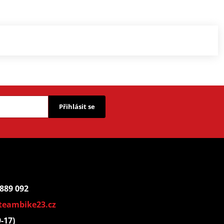
Přihlásit se
 889 092
teambike23.cz
9-17)