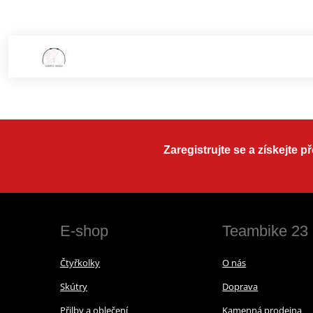
Zaregistrujte se a získejte 
E-shop
Teambike 23
Čtyřkolky
O nás
Skútry
Doprava
Přilby a oblečení
Kamenná prodejna