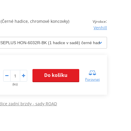
Černé hadice, chromové koncovky)
:
Výrobce
Venhill
Do košíku
Porovnat
(ks)
dice zadní brzdy - sady ROAD