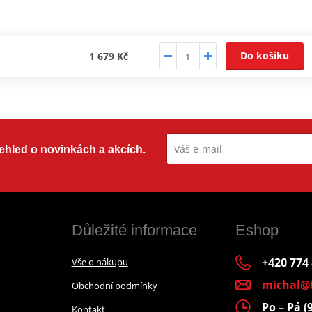
Do košíku
1 679 Kč
přehled o novinkách a akcích.
Důležité informace
Eshop
+420 774
Vše o nákupu
michal@
Obchodní podmínky
Po – Pá (
Kontakt