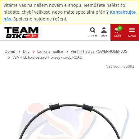
Vítáme Vás na našem novém e-shopu. Nemůžete nalézt co
hledáte, chybí velikost, nebo máte speciální přání?
Kontaktujte
nás.
Společně najdeme řešení.
0
Hledat
Účet
Košík
Menu
Hledat
Domů
Díly
Lanka a hadice
Venhill hadice POWERHOSEPLUS
VENHILL hadice zadní brzdy - sady ROAD
Náš kód:
P35092