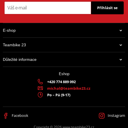
Přihlásit se
E-shop
Teambike 23
Důležité informace
Eshop
+420 774 889 092
michal@teambike23.cz
Po – Pá (9-17)
Facebook
Instagram
Copyright © 2026 www.teambike23.cz