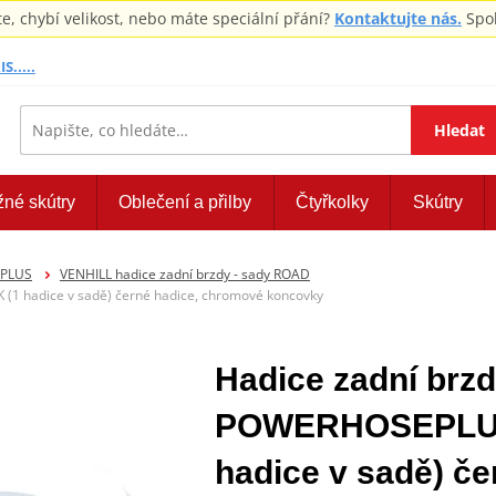
 chybí velikost, nebo máte speciální přání?
Kontaktujte nás.
Spol
S.....
Hledat
žné skútry
Oblečení a přilby
Čtyřkolky
Skútry
EPLUS
VENHILL hadice zadní brzdy - sady ROAD
1 hadice v sadě) černé hadice, chromové koncovky
Hadice zadní brzd
POWERHOSEPLUS
hadice v sadě) č