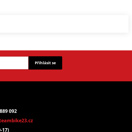
Přihlásit se
 889 092
teambike23.cz
9-17)