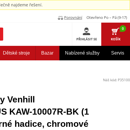
ečně najdeme řešení.
Porovnání
Otevřeno Po – Pá (9-17)
0
PŘIHLÁSIT SE
KOŠÍK
Dětské stroje
Bazar
Nabízené služby
Servis
Náš kód:
P35100
y Venhill
 KAW-10007R-BK (1
erné hadice, chromové