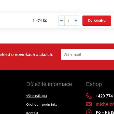
Do košíku
1 474 Kč
přehled o novinkách a akcích.
Důležité informace
Eshop
+420 774
Vše o nákupu
michal@
Obchodní podmínky
Po – Pá (
Kontakt