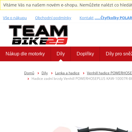
Vítáme Vás na našem novém e-shopu. Nemůžete nalézt co hledáte,
Vše o nákupu
Obchodní podmínky
Kontakt
.....Čtyřkolky POLARI
Nákup dle motorky
Díly
Doplňky
Díly pro sně
Domů
Díly
Lanka a hadice
Venhill hadice POWERHOS
Hadice zadní brzdy Venhill POWERHOSEPLUS KAW-10007R-BK (