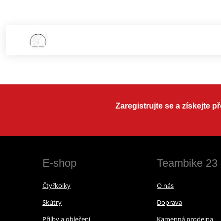
Zaregistrujte se a získejte 
E-shop
Teambike 23
Čtyřkolky
O nás
Skútry
Doprava
Přilby a oblečení
Kamenná prodejna