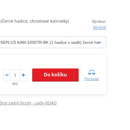
Černé hadice, chromové koncovky)
:
Výrobce
Venhill
Do košíku
Porovnat
(ks)
dice zadní brzdy - sady ROAD