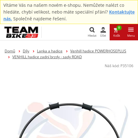
Vítáme Vás na našem novém e-shopu. Nemůžete nalézt co
hledáte, chybí velikost, nebo máte speciální přání?
Kontaktujte
nás.
Společně najdeme řešení.
0
Hledat
Účet
Košík
Menu
Hledat
Domů
Díly
Lanka a hadice
Venhill hadice POWERHOSEPLUS
VENHILL hadice zadní brzdy - sady ROAD
Náš kód:
P35106