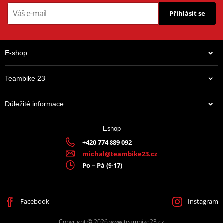
Přihlásit se
E-shop
Teambike 23
Důležité informace
Eshop
+420 774 889 092
michal@teambike23.cz
Po – Pá (9-17)
Facebook
Instagram
Copyright © 2026 www.teambike23.cz