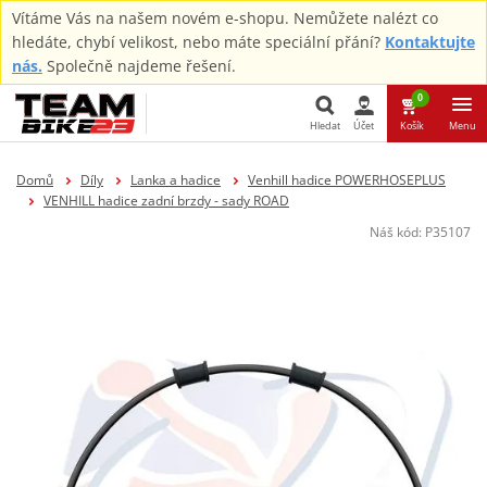
Vítáme Vás na našem novém e-shopu. Nemůžete nalézt co
hledáte, chybí velikost, nebo máte speciální přání?
Kontaktujte
nás.
Společně najdeme řešení.
0
Hledat
Účet
Košík
Menu
Hledat
Domů
Díly
Lanka a hadice
Venhill hadice POWERHOSEPLUS
VENHILL hadice zadní brzdy - sady ROAD
Náš kód:
P35107