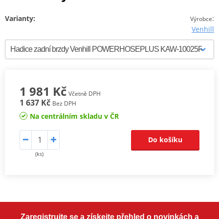
Varianty:
:
Výrobce
Venhill
1 981 Kč
Včetně DPH
1 637 Kč
Bez DPH
Na centrálním skladu v ČR
Do košíku
(ks)
Zaregistrujte se a získejte přehled o novinkách a