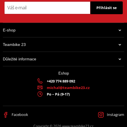
Přihlásit se
E-shop
Teambike 23
Důležité informace
Eshop
+420 774 889 092
michal@teambike23.cz
Po – Pá (9-17)
Facebook
Instagram
Copyright © 2026 www.teambike23.cz