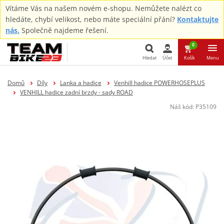
Vítáme Vás na našem novém e-shopu. Nemůžete nalézt co
hledáte, chybí velikost, nebo máte speciální přání?
Kontaktujte
nás.
Společně najdeme řešení.
0
Hledat
Účet
Košík
Menu
Hledat
Domů
Díly
Lanka a hadice
Venhill hadice POWERHOSEPLUS
VENHILL hadice zadní brzdy - sady ROAD
Náš kód:
P35109