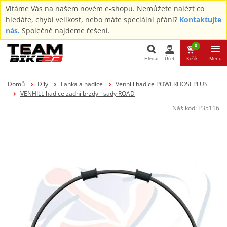
Vítáme Vás na našem novém e-shopu. Nemůžete nalézt co
hledáte, chybí velikost, nebo máte speciální přání?
Kontaktujte
nás.
Společně najdeme řešení.
0
Hledat
Účet
Košík
Menu
Hledat
Domů
Díly
Lanka a hadice
Venhill hadice POWERHOSEPLUS
VENHILL hadice zadní brzdy - sady ROAD
Náš kód:
P35116