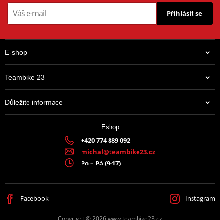
Přihlásit se
E-shop
Teambike 23
Důležité informace
Eshop
+420 774 889 092
michal@teambike23.cz
Po – Pá (9-17)
Facebook
Instagram
Copyright © 2026 www.teambike23.cz