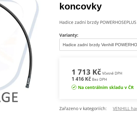
koncovky
Hadice zadní brzdy POWERHOSEPLUS (
Varianty:
1 713 Kč
Včetně DPH
1 416 Kč
Bez DPH
Na centrálním skladu v ČR
Zařazeno v kategoriích:
VENHILL ha