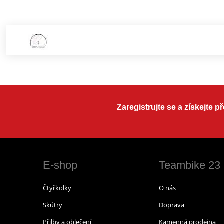
Zaregistrujte se a získejte 
E-shop
Teambike 23
Čtyřkolky
O nás
Skútry
Doprava
Přilby a oblečení
Kamenná prodejna