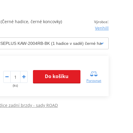
Černé hadice, černé koncovky)
:
Výrobce
Venhill
Do košíku
Porovnat
(ks)
dice zadní brzdy - sady ROAD