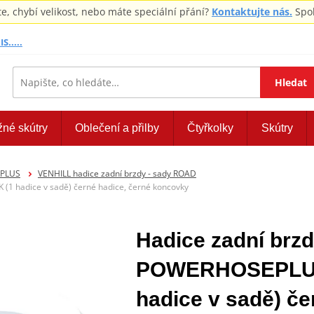
 chybí velikost, nebo máte speciální přání?
Kontaktujte nás.
Spol
S.....
Hledat
žné skútry
Oblečení a přilby
Čtyřkolky
Skútry
EPLUS
VENHILL hadice zadní brzdy - sady ROAD
1 hadice v sadě) černé hadice, černé koncovky
Hadice zadní brzd
POWERHOSEPLUS
hadice v sadě) če