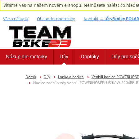
Vítáme Vás na našem novém e-shopu. Nemůžete nalézt co hledáte,
Vše o nákupu
Obchodní podmínky
Kontakt
.....Čtyřkolky POLARI
Nákup dle motorky
Díly
Doplňky
Díly pro sně
Domů
Díly
Lanka a hadice
Venhill hadice POWERHOS
Hadice zadní brzdy Venhill POWERHOSEPLUS KAW-2004RB-BK (