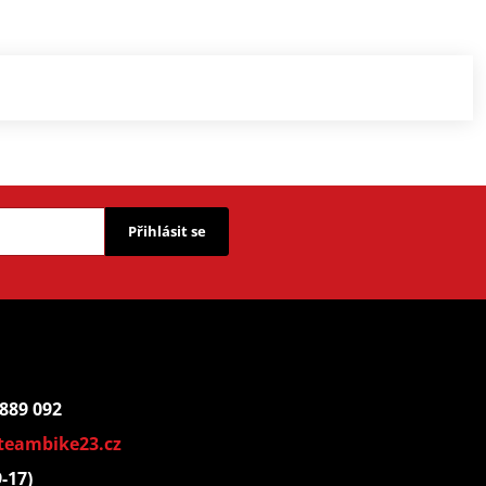
Přihlásit se
 889 092
teambike23.cz
9-17)