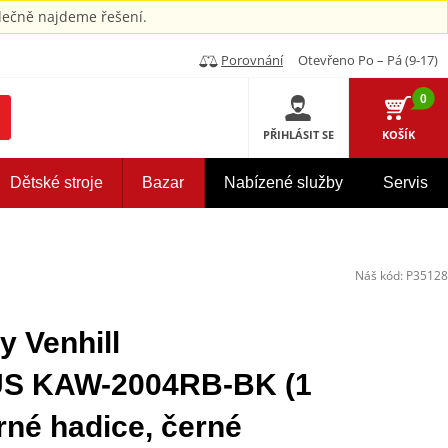
ečně najdeme řešení.
Porovnání
Otevřeno Po – Pá (9-17)
0
PŘIHLÁSIT SE
KOŠÍK
Dětské stroje
Bazar
Nabízené služby
Servis
Náš kód:
P35128
y Venhill
 KAW-2004RB-BK (1
rné hadice, černé