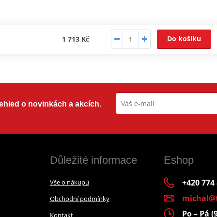
Do košíku
1 713 Kč
přehled o novinkách a akcích.
Důležité informace
Eshop
+420 774
Vše o nákupu
michal@
Obchodní podmínky
Po – Pá (
Kontakt